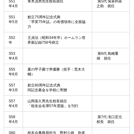
S51
青木茂男先生校長就任
第5代 保泉利喜
年4月
之助 就任
S51
創立75周年記念式典
年5月
「早実75年誌」の有償領布に全面協
力
S52
王貞治（昭和34年卒）ホームラン世
年
界新記録756号樹立
S53
第6代 島崎重
年4月
雄 就任
S55
夏の甲子園で準優勝（投手：荒木大
年8月
輔）
S57
創立80周年記念式典
年3月
同記念募金を学校に寄贈
S57
山岡喜久男先生校長就任
年4月
「校友会名簿57年度版」を刊行
S58
第7代 滝口宏元
年4月
校長 就任
S60
校友会事務局担当 野村公雄 急逝