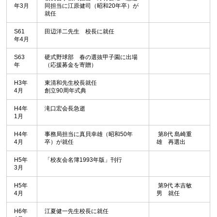
年3月
同担当に江原健司（昭和20年卒）が
就任
S61
田辺洋二先生 校長に就任
年4月
S63
硬式野球部 春の選抜甲子園に出場
年
（応援募金を寄贈）
H3年
東清和先生校長就任
4月
創立90周年式典
H4年
滝口宏会長急逝
1月
H4年
事務局担当に真貝幸雄（昭和50年
第8代 島崎重
4月
卒）が就任
雄 再選出
H5年
「校友会名簿1993年版」刊行
3月
H5年
第9代 本吉敏
4月
男 就任
H6年
江夏健一先生校長に就任