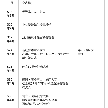
12月
会名簿）
S13
天野為之先生逝去
年3月
S16
小林愛雄先生校長就任
年9月
S17
浅川栄次郎先生校長就任
年4月
S24
新校舎本館落成式
第2代 柳沢鉱一
年4月
高瀬荘太郎（明治42年卒） 文部大臣
就任
就任祝賀式
S25
創立50周年記念式典
年4月
S30
顧問・石橋湛山 通産大臣
年1月
松永東(明治42年卒)衆議院議長就任
祝賀会
S30
創立55周年記念式典
年4月
戦後復興10周年記念祝賀会
再建第2回校友会総会