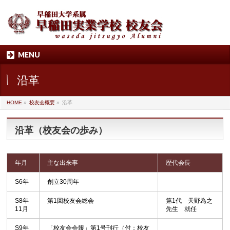
MENU
沿革
HOME
»
校友会概要
»
沿革
沿革（校友会の歩み）
年月
主な出来事
歴代会長
S6年
創立30周年
S8年
第1回校友会総会
第1代 天野為之
11月
先生 就任
S9年
「校友会会報」第1号刊行（付：校友