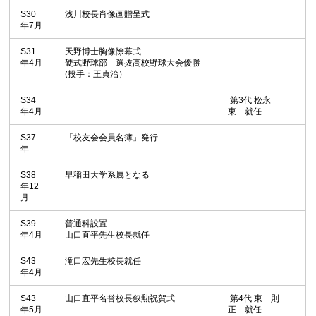
S30
浅川校長肖像画贈呈式
年7月
S31
天野博士胸像除幕式
年4月
硬式野球部 選抜高校野球大会優勝
(投手：王貞治）
S34
第3代 松永
年4月
東 就任
S37
「校友会会員名簿」発行
年
S38
早稲田大学系属となる
年12
月
S39
普通科設置
年4月
山口直平先生校長就任
S43
滝口宏先生校長就任
年4月
S43
山口直平名誉校長叙勲祝賀式
第4代 東 則
年5月
正 就任