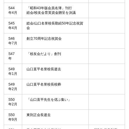
S44
「昭和43年版会員名簿」刊行
年4月
総会/校友会育英資金贈呈を決議
S45
総会/山口名誉校長勤続50年記念祝賀
年4月
会
S46
創立70周年記念祝賀会
年7月
S47
「校友会だより」創刊
年
S49
山口直平名誉校長逝去
年1月
S49
山口直平名誉校長校葬
年2月
S50
「山口直平先生を偲ぶ集い」
年2月
S50
東則正会長逝去
年9月