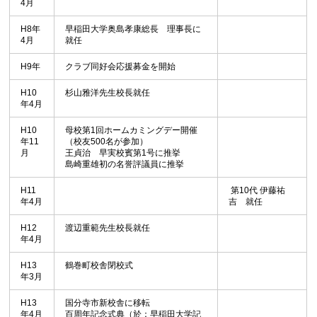
4月
H8年
早稲田大学奥島孝康総長 理事長に
4月
就任
H9年
クラブ同好会応援募金を開始
H10
杉山雅洋先生校長就任
年4月
H10
母校第1回ホームカミングデー開催
年11
（校友500名が参加）
月
王貞治 早実校賓第1号に推挙
島崎重雄初の名誉評議員に推挙
H11
第10代 伊藤祐
年4月
吉 就任
H12
渡辺重範先生校長就任
年4月
H13
鶴巻町校舎閉校式
年3月
H13
国分寺市新校舎に移転
年4月
百周年記念式典（於：早稲田大学記