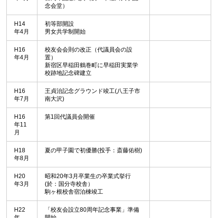
念会堂）
H14
初等部開設
年4月
男女共学制開始
H16
校友会会則の改正（代議員会の設
年4月
置）
新宿区早稲田鶴巻町に早稲田実業学
校跡地記念碑建立
H16
王貞治記念グラウンド竣工(八王子市
年7月
南大沢)
H16
第1回代議員会開催
年11
月
H18
夏の甲子園で初優勝(投手：斎藤佑樹)
年8月
H20
昭和20年3月卒業生の卒業式挙行
年3月
(於：国分寺校舎）
駒ヶ根校舎宿泊棟竣工
H22
「校友会設立80周年記念事業」準備
年
開始