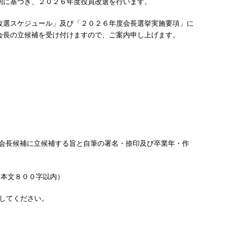
則に基づき、２０２６年度役員改選を行います。
改選スケジュール」及び「２０２６年度会長選挙実施要項」に
会長の立候補を受け付けますので、ご案内申し上げます。
会長候補に立候補する旨と自筆の署名・捺印及び卒業年・作
本文８００字以内）
付してください。