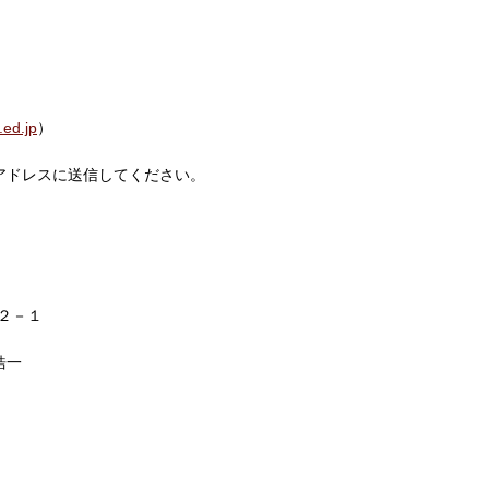
ed.jp
）
アドレスに送信してください。
－２－１
浩一