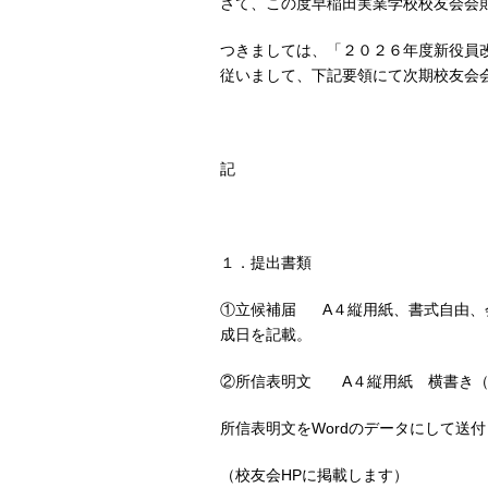
さて、この度早稲田実業学校校友会会
つきましては、「２０２６年度新役員
従いまして、下記要領にて次期校友会
記
１．提出書類
①立候補届 A４縦用紙、書式自由、
成日を記載。
②所信表明文 A４縦用紙 横書き（
所信表明文をWordのデータにして送
（校友会HPに掲載します）