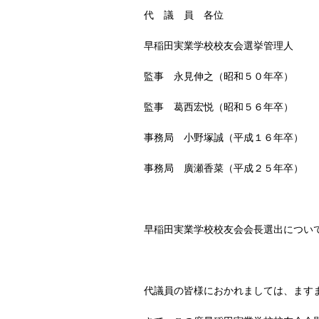
代 議 員 各位
早稲田実業学校校友会選挙管理人
監事 永見伸之（昭和５０年卒）
監事 葛西宏悦（昭和５６年卒）
事務局 小野塚誠（平成１６年卒）
事務局 廣瀬香菜（平成２５年卒）
早稲田実業学校校友会会長選出につい
代議員の皆様におかれましては、ます