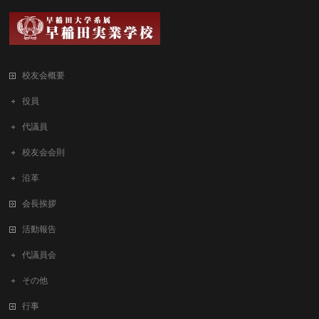
校友会概要
役員
代議員
校友会会則
沿革
会長挨拶
活動報告
代議員会
その他
行事