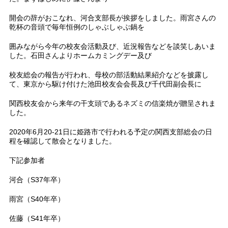
開会の辞がおこなれ、河合支部長が挨拶をしました。雨宮さんの
乾杯の音頭で毎年恒例のしゃぶしゃぶ鍋を
囲みながら今年の校友会活動及び、近況報告などを談笑しあいま
した。石田さんよりホームカミングデー及び
校友総会の報告が行われ、母校の部活動結果紹介などを披露し
て、東京から駆け付けた池田校友会会長及び千代田副会長に
関西校友会から来年の干支頭であるネズミの信楽焼が贈呈されま
した。
2020年6月20-21日に姫路市で行われる予定の関西支部総会の日
程を確認して散会となりました。
下記参加者
河合（S37年卒）
雨宮（S40年卒）
佐藤（S41年卒）