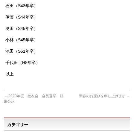
石田（S43年卒）
伊藤（S44年卒）
奥田（S45年卒）
小林（S45年卒）
池田（S51年卒）
千代田（H8年卒）
以上
←
2020年度 校友会 会長選挙 結
新春のお慶びを申し上げます
→
果公示
カテゴリー