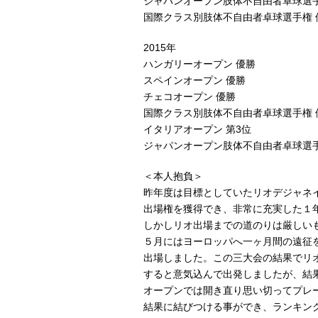
ジャパンオープン肢体不自由者卓球選手
国際クラス別肢体不自由者卓球選手権 
2015年
ハンガリーオープン 優勝
スペインオープン 優勝
チェコオープン 優勝
国際クラス別肢体不自由者卓球選手権 
イタリアオープン 第3位
ジャパンオープン肢体不自由者卓球選手
＜本人抱負＞
昨年度は目標としていたリオデジャネ
出場権を獲得でき、非常に充実した１
しかしリオ出場までの道のりは厳しい
５月にはヨーロッパへ一ヶ月間の遠征
出場しました。この三大会の結果でリ
すると意気込んで出発しましたが、結
オープンでは開き直り思い切ってプレ
結果に結びつける事ができ、ランキン