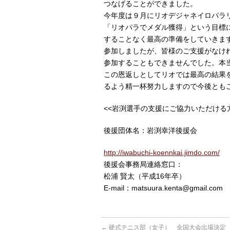
つなげることができました。
今年度は９月にリオデジャネイロパラ
「リオパラでメダル獲得」という目標
することなく最高の準備をしていきま
参加しましたが、皆様のご支援がなけ
参加することもできませんでした。本
この恩返しとしてリオでは最高の結果
るよう精一杯努力しますので今後とも
<<岩渕選手の支援にご協力いただける
後援団体名：岩渕幸洋後援会
http://iwabuchi-koennkai.jimdo.com/
後援会事務局連絡窓口：
松浦 賢太（平成16年卒）
E-mail：matsuura.kenta@gmail.com
←
硬式テニス部（女子） 全国大会出場決定