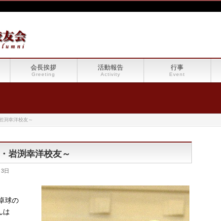
会長挨拶
活動報告
行事
Greeting
Activity
Event
岩渕幸洋校友～
・岩渕幸洋校友～
月3日
卓球の
んは