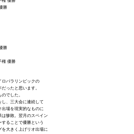
権 優勝
優勝
優勝
権 優勝
イロパラリンピックの
年だったと思います。
ものでした。
をし、三大会に連続して
オ出場を現実的なものに
果は惨敗。翌月のスペイン
ーすることで優勝という
グを大きく上げリオ出場に