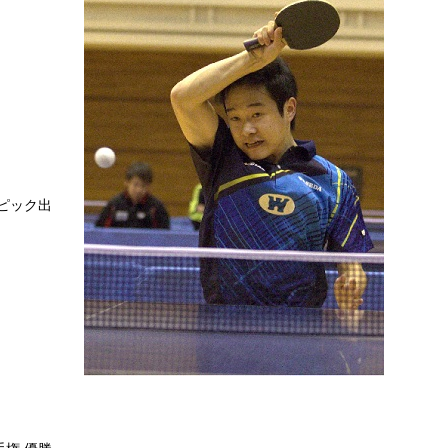
。
ンピック出